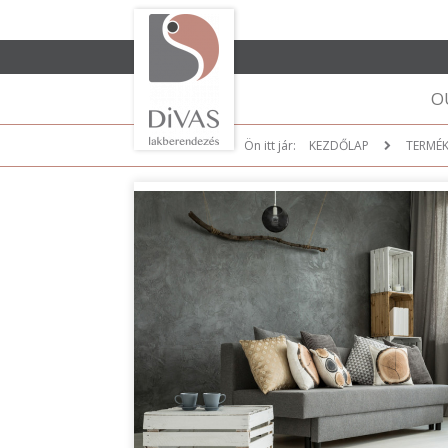
O
Ön itt jár:
KEZDŐLAP
TERMÉ