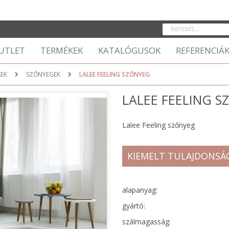
UTLET
TERMÉKEK
KATALÓGUSOK
REFERENCIÁ
KEK
SZŐNYEGEK
LALEE FEELING SZŐNYEG
LALEE FEELING 
Lalee Feeling szőnyeg
KIEMELT TULAJDONSÁ
alapanyag:
gyártó:
szálmagasság: