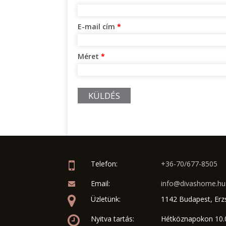
E-mail cím
*
Méret
*
KÜLDÉS
Telefon:
+36-70/677-8505
Email:
info@divashome.hu
Üzletünk:
1142 Budapest, Erzs
Nyitva tartás:
Hétköznapokon 10.