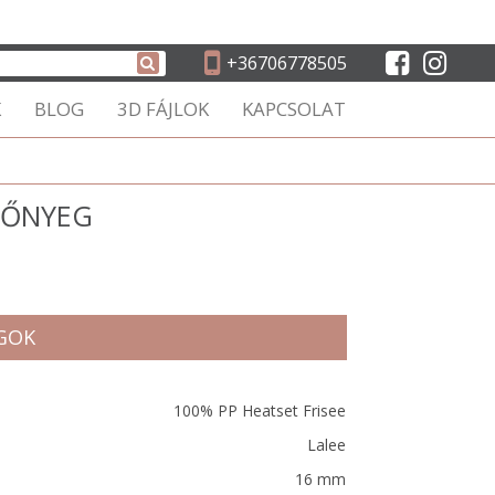
+36706778505
K
BLOG
3D FÁJLOK
KAPCSOLAT
SZŐNYEG
GOK
100% PP Heatset Frisee
Lalee
16 mm