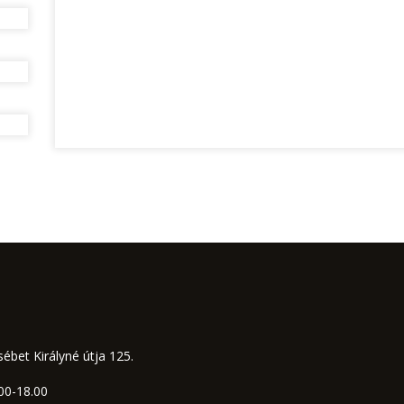
ébet Királyné útja 125.
00-18.00