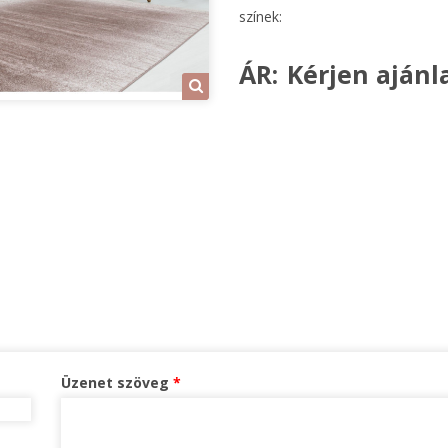
színek:
ÁR:
Kérjen ajánla
Üzenet szöveg
*