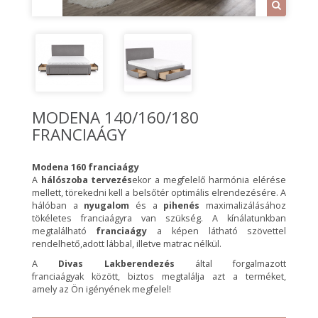
MODENA 140/160/180
FRANCIAÁGY
Modena 160 franciaágy
A
hálószoba tervezés
ekor a megfelelő harmónia elérése
mellett, törekedni kell a belsőtér optimális elrendezésére. A
hálóban a
nyugalom
és a
pihenés
maximalizálásához
tökéletes franciaágyra van szükség. A kínálatunkban
megtalálható
franciaágy
a képen látható szövettel
rendelhető,adott lábbal, illetve matrac nélkül.
A
Divas Lakberendezés
által forgalmazott
franciaágyak között, biztos megtalálja azt a terméket,
amely az Ön igényének megfelel!