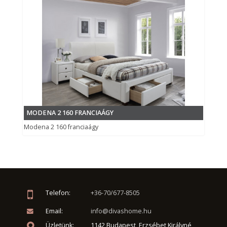
MODENA 2 160 FRANCIAÁGY
Modena 2 160 franciaágy
Telefon:
+36-70/677-8505
Email:
info@divashome.hu
Üzletünk:
1142 Budapest, Erzsébet Királyné