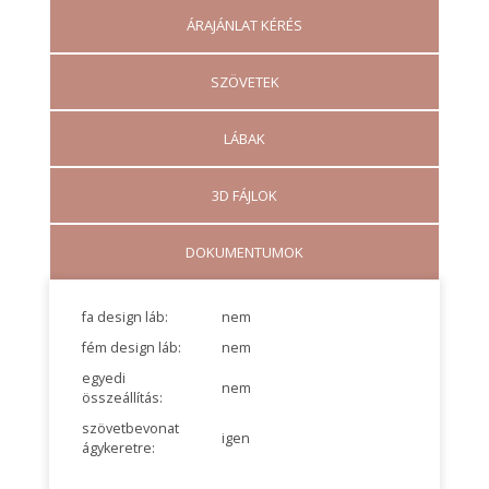
ÁRAJÁNLAT KÉRÉS
SZÖVETEK
LÁBAK
3D FÁJLOK
DOKUMENTUMOK
fa design láb:
nem
fém design láb:
nem
egyedi
nem
összeállítás:
szövetbevonat
igen
ágykeretre: