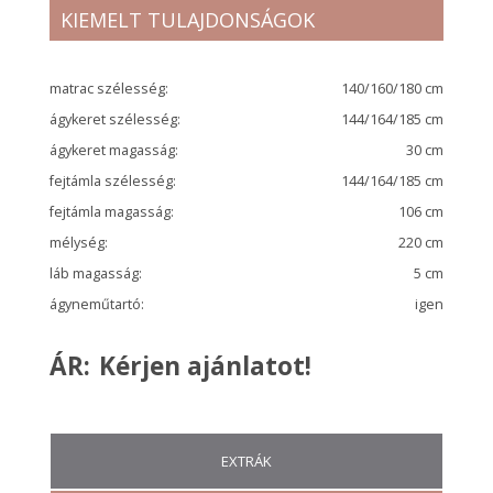
KIEMELT TULAJDONSÁGOK
matrac szélesség:
140/160/180 cm
ágykeret szélesség:
144/164/185 cm
ágykeret magasság:
30 cm
fejtámla szélesség:
144/164/185 cm
fejtámla magasság:
106 cm
mélység:
220 cm
láb magasság:
5 cm
ágyneműtartó:
igen
ÁR:
Kérjen ajánlatot!
EXTRÁK