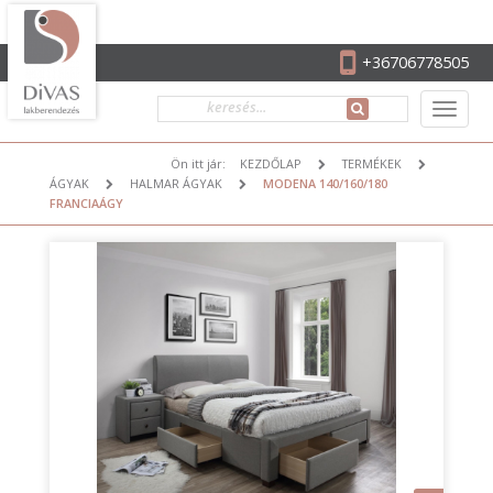
+36706778505
Ön itt jár:
KEZDŐLAP
TERMÉKEK
ÁGYAK
HALMAR ÁGYAK
MODENA 140/160/180
FRANCIAÁGY