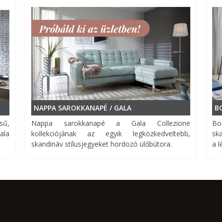
NAPPA SAROKKANAPÉ / GALA
B
sű,
Nappa sarokkanapé a Gala Collezione
Bo
ala
kollekciójának az egyik legközkedveltebb,
ska
skandináv stílusjegyeket hordozó ülőbútora.
a l