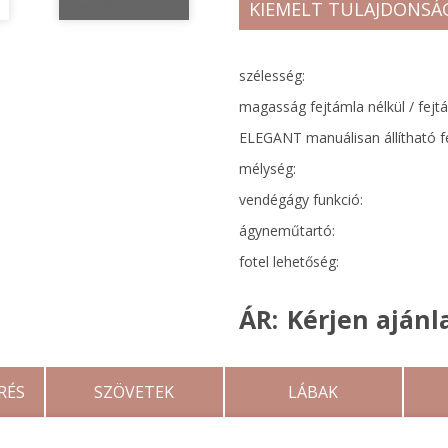
KIEMELT TULAJDONSÁ
szélesség:
magasság fejtámla nélkül / fejtá
ELEGANT manuálisan állítható f
mélység:
vendégágy funkció:
ágyneműtartó:
fotel lehetőség:
ÁR:
Kérjen ajánla
RÉS
SZÖVETEK
LÁBAK