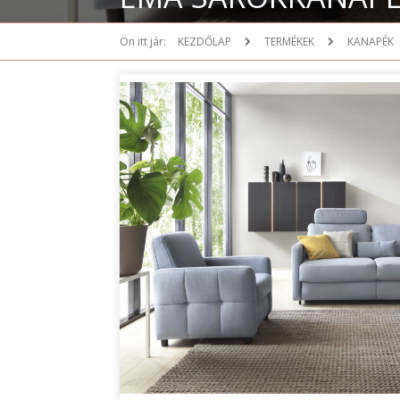
Ön itt jár:
KEZDŐLAP
TERMÉKEK
KANAPÉK