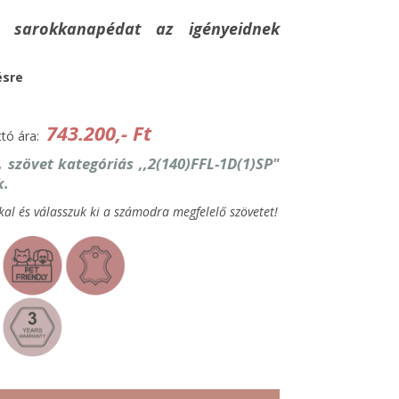
t sarokkanapédat az igényeidnek
ésre
743.200,- Ft
ttó ára:
. szövet kategóriás ,,2(140)FFL-1D(1)SP"
k.
kal és válasszuk ki a számodra megfelelő szövetet!