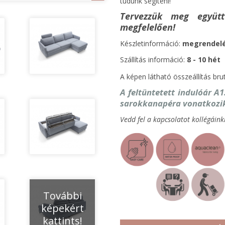
tudunk segíteni!
Tervezzük meg együt
megfelelően!
Készletinformáció:
megrendel
Szállítás inf
ormáció:
8 - 10
hét
A képen látható összeállítás bru
A feltüntetett indulóár A1
sarokkanapéra vonatkozi
Vedd fel a kapcsolatot kollégáink