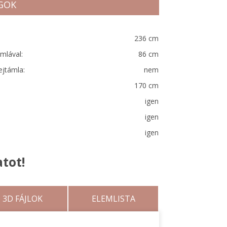
GOK
236 cm
mlával:
86 cm
ejtámla:
nem
170 cm
igen
igen
igen
tot!
3D FÁJLOK
ELEMLISTA