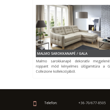
MALMO SAROKKANAPÉ / GALA
Malmo sarokkanapé dekoratív megjelené
roppant mód kényelmes ülőgarnitúra a G
Collezione kollekciójából.
Telefon:
+36-70/677-8505