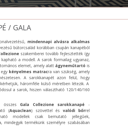
É / GALA
vonalvezetésű,
mindennapi alvásra alkalmas
evezésű bútorcsalád korábban csupán kanapéból
ollezione
szakemberei tovább fejlesztették így
 kapható a modell. A sarok formailag ugyanaz,
ttomános elemet, amely alatt
ágyneműtartó
is
z egy
kényelmes matrac
ra van szükség, amely
mészetesen. A sarokkanapét azon felül, hogy
kérhetjük, háromféle külső méretben létezik. A
ódosul a sarok, hiszen választható 120/140/160
tó összes
Gala Collezione sarokkanapé
-
ató (
Aquaclean
) szövettel és
valódi bőr
rel
ható modellek csak bemutató jellegűek,
a, mindegyik termékünk személyre szabásában