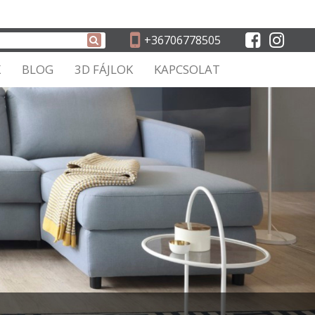
+36706778505
K
BLOG
3D FÁJLOK
KAPCSOLAT