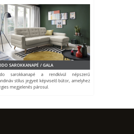
ODO SAROKKANAPÉ / GALA
do sarokkanapé a rendkívül népszerű
ndináv stílus jegyeit képviselő bútor, amelyhez
égies megjelenés párosul.