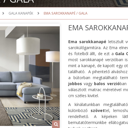
GALA KANAPÉK
EMA SAROKKANAPÉ / GALA
EMA SAROKKANAP
Ema sarokkanapé
letisztult 
sarokülőgarnitúra. Az Ema eln
és fotelből állt, de ezt a
Gala C
most sarokkanapé verzióban is
mint a kanapé, de kapott egy o
található. A pihentető alvásho
a bútorban megtalálható ter
jobbos
vagy
balos verzió
ban 
választott matrac méretével m
cm széles kivitel.
A kínálatunkban megtalálha
különböző
szövet
tel, lemosh
rendelhető. A képeken lát
bemutatótermünkbe ellátogatv