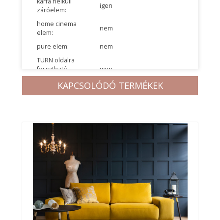
karfa nélküli
igen
záróelem:
home cinema
nem
elem:
pure elem:
nem
TURN oldalra
forgatható
igen
manuális elem:
KAPCSOLÓDÓ TERMÉKEK
GLIDER manuális
ülésmélység
nem
nyitási funkció:
VARIO elektromos
ülésmélység
igen
nyitási funkció:
LIFT funkció:
nem
akkumlátoros
igen
töltési lehetőség:
USB csatlakozó:
nem
Q box bútorelem
(csatlakozóaljzat +
nem