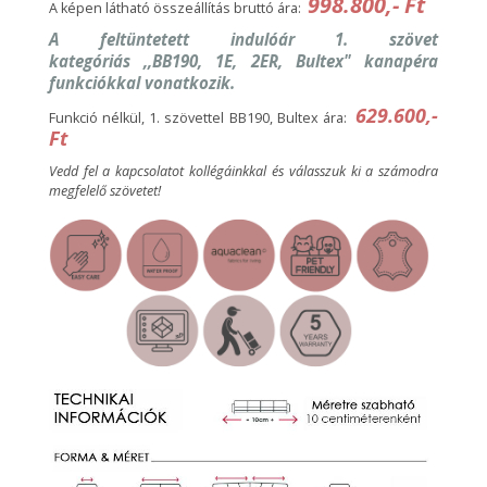
998.800,- Ft
A képen látható összeállítás bruttó ára:
A feltüntetett indulóár 1. szövet
kategóriás ,,BB190, 1E, 2ER, Bultex" kanapéra
funkciókkal vonatkozik.
629.600,-
Funkció nélkül, 1. szövettel BB190, Bultex ára:
Ft
Vedd fel a kapcsolatot kollégáinkkal és válasszuk ki a számodra
megfelelő szövetet!