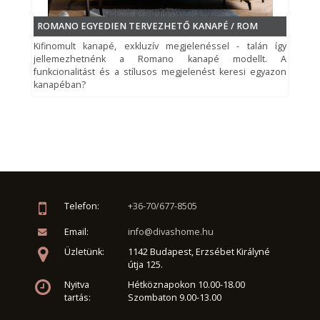
USB csatlakozó):
aladin easy touch:
nem
ROMANO EGYEDIEN TERVEZHETŐ KANAPÉ / ROM
applikációval
Kifinomult kanapé, exkluzív megjelenéssel - talán így
történő
nem
jellemezhetnénk a Romano kanapé modellt. A
irányíthatóság:
funkcionalitást és a stílusos megjelenést keresi egyazon
kanapéban?
szövetbevonat
nem
ágykeretre:
ülésfűtés:
igen
Telefon:
+36-70/677-8505
Email:
info@divashome.hu
Üzletünk:
1142 Budapest, Erzsébet Királyné
útja 125.
Nyitva
Hétköznapokon 10.00-18.00
tartás:
Szombaton 9.00-13.00