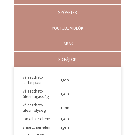
SZÖVETEK
YOUTUBE VIDEÓK
LÁBAK
3D FÁJLOK
választható
igen
karfatípus:
választható
igen
ülésmagasság:
választható
nem
ülésmélység:
longchair elem:
igen
smartchair elem:
igen