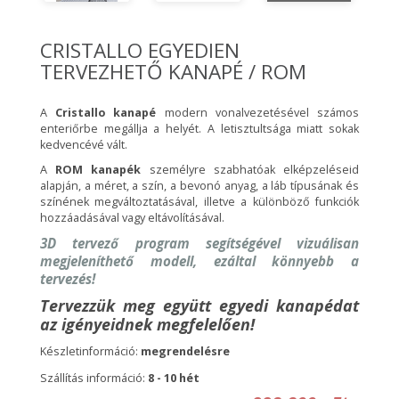
CRISTALLO EGYEDIEN
TERVEZHETŐ KANAPÉ / ROM
A
Cristallo kanapé
modern vonalvezetésével számos
enteriőrbe megállja a helyét. A letisztultsága miatt sokak
kedvencévé vált.
A
ROM kanapék
személyre szabhatóak elképzeléseid
alapján, a méret, a szín, a bevonó anyag, a láb típusának és
színének megváltoztatásával, illetve a különböző funkciók
hozzáadásával vagy eltávolításával.
3D tervező program segítségével vizuálisan
megjeleníthető modell, ezáltal könnyebb a
tervezés!
Tervezzük meg együtt egyedi kanapédat
az igényeidnek megfelelően!
Készletinformáció:
megrendelésre
Szállítás inf
ormáció:
8 - 10
hét