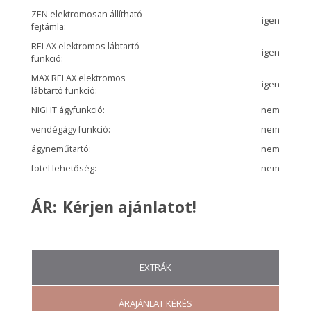
ZEN elektromosan állítható
igen
fejtámla:
RELAX elektromos lábtartó
igen
funkció:
MAX RELAX elektromos
igen
lábtartó funkció:
NIGHT ágyfunkció:
nem
vendégágy funkció:
nem
ágyneműtartó:
nem
fotel lehetőség:
nem
ÁR:
Kérjen ajánlatot!
EXTRÁK
ÁRAJÁNLAT KÉRÉS