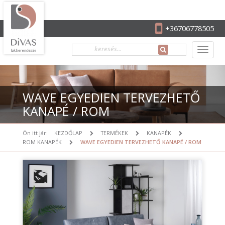
+36706778505
WAVE EGYEDIEN TERVEZHETŐ
KANAPÉ / ROM
Ön itt jár:
KEZDŐLAP
TERMÉKEK
KANAPÉK
ROM KANAPÉK
WAVE EGYEDIEN TERVEZHETŐ KANAPÉ / ROM