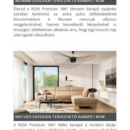
MONAMI EGYEDIEN TERVEZHETŐ KANAPÉ / ROM
applikációval
Élvezd a ROM Premium 1961 Monami kanapé nyújtotta
történő
nem
páratlan komfortot az extra puha ülőfelületeknek
irányíthatóság:
köszönhetően! A Monami nemcsak stílusos
megjelenésével, hanem kiemelkedő kényelmével is
szövetbevonat
nem
lenyűgöz, tökéletesen alkalmas arra, hogy egy hosszú nap
ágykeretre:
után igazán ellazulhass.
ülésfűtés:
nem
MATHEO EGYEDIEN TERVEZHETŐ KANAPÉ / ROM
A ROM Premium 1961 Miller kanapé a modern dizájn