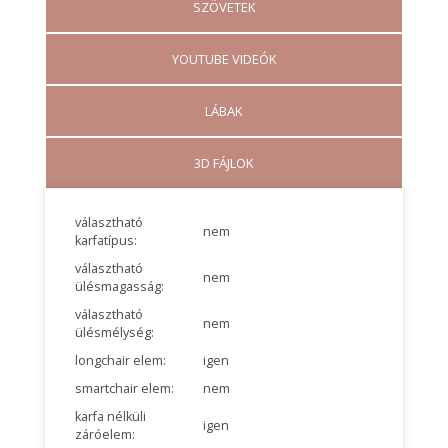
SZÖVETEK
YOUTUBE VIDEÓK
LÁBAK
3D FÁJLOK
választható
nem
karfatípus:
választható
nem
ülésmagasság:
választható
nem
ülésmélység:
longchair elem:
igen
smartchair elem:
nem
karfa nélküli
igen
záróelem: