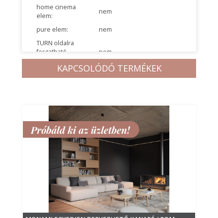
home cinema
nem
elem:
pure elem:
nem
TURN oldalra
forgatható
nem
manuális elem:
KAPCSOLÓDÓ TERMÉKEK
GLIDER manuális
ülésmélység
nem
nyitási funkció:
VARIO elektromos
ülésmélység
nem
nyitási funkció:
LIFT funkció:
nem
akkumlátoros
nem
töltési lehetőség:
USB csatlakozó:
nem
Q box bútorelem
(csatlakozóaljzat +
nem
USB csatlakozó):
aladin easy touch:
nem